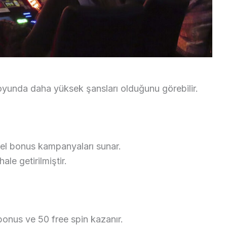
oyunda daha yüksek şansları olduğunu görebilir.
özel bonus kampanyaları sunar.
le getirilmiştir.
 bonus ve 50 free spin kazanır.