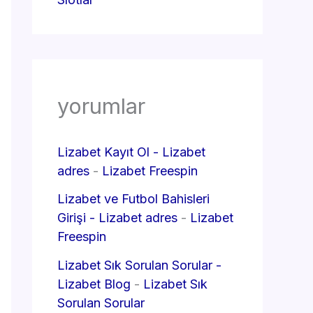
yorumlar
Lizabet Kayıt Ol - Lizabet
adres
-
Lizabet Freespin
Lizabet ve Futbol Bahisleri
Girişi - Lizabet adres
-
Lizabet
Freespin
Lizabet Sık Sorulan Sorular -
Lizabet Blog
-
Lizabet Sık
Sorulan Sorular