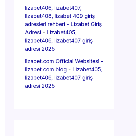
lizabet406, lizabet407,
lizabet408, lizabet 409 giriş
adresleri rehberi - Lizabet Giriş
Adresi
-
Lizabet405,
lizabet406, lizabet407 giriş
adresi 2025
lizabet.com Official Websitesi -
lizabet.com blog
-
Lizabet405,
lizabet406, lizabet407 giriş
adresi 2025