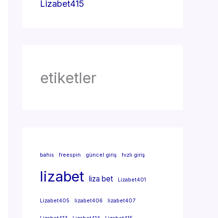
Lizabet415
etiketler
bahis
freespin
güncel giriş
hızlı giriş
lizabet
liza bet
Lizabet401
Lizabet405
lizabet406
lizabet407