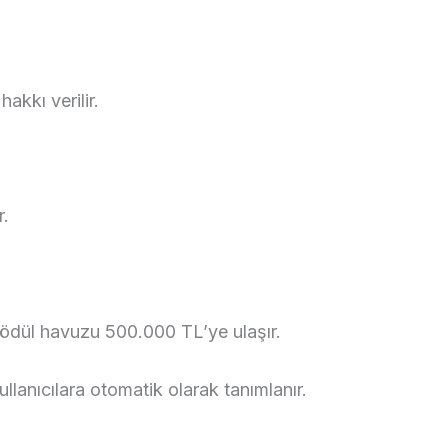
akkı verilir.
r.
ödül havuzu 500.000 TL’ye ulaşır.
llanıcılara otomatik olarak tanımlanır.