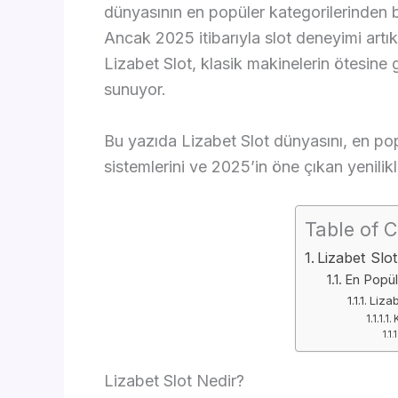
dünyasının en popüler kategorilerinden b
Ancak 2025 itibarıyla slot deneyimi artık 
Lizabet Slot, klasik makinelerin ötesine
sunuyor.
Bu yazıda Lizabet Slot dünyasını, en pop
sistemlerini ve 2025’in öne çıkan yenilikl
Table of 
Lizabet Slo
En Popül
Lizab
Lizabet Slot Nedir?