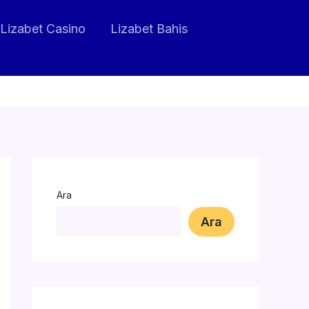
Lizabet Casino
Lizabet Bahis
Ara
Ara