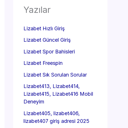
Yazılar
Lizabet Hızlı Giriş
Lizabet Güncel Giriş
Lizabet Spor Bahisleri
Lizabet Freespin
Lizabet Sık Sorulan Sorular
Lizabet413, Lizabet414,
Lizabet415, Lizabet416 Mobil
Deneyim
Lizabet405, lizabet406,
lizabet407 giriş adresi 2025