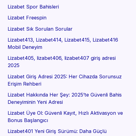
Lizabet Spor Bahisleri
Lizabet Freespin
Lizabet Sık Sorulan Sorular
Lizabet413, Lizabet414, Lizabet415, Lizabet416
Mobil Deneyim
Lizabet405, lizabet406, lizabet407 giriş adresi
2025
Lizabet Giriş Adresi 2025: Her Cihazda Sorunsuz
Erişim Rehberi
Lizabet Hakkında Her Şey: 2025’te Güvenli Bahis
Deneyiminin Yeni Adresi
Lizabet Üye Ol: Güvenli Kayıt, Hızlı Aktivasyon ve
Bonus Başlangıcı
Lizabet401 Yeni Giriş Sürümü: Daha Güçlü