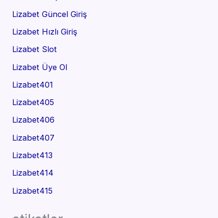
Lizabet Güncel Giriş
Lizabet Hızlı Giriş
Lizabet Slot
Lizabet Üye Ol
Lizabet401
Lizabet405
Lizabet406
Lizabet407
Lizabet413
Lizabet414
Lizabet415