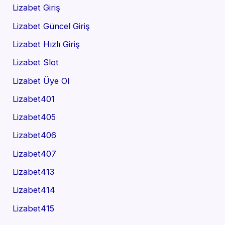
Lizabet Giriş
Lizabet Güncel Giriş
Lizabet Hızlı Giriş
Lizabet Slot
Lizabet Üye Ol
Lizabet401
Lizabet405
Lizabet406
Lizabet407
Lizabet413
Lizabet414
Lizabet415