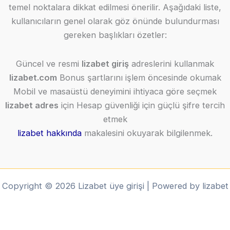
temel noktalara dikkat edilmesi önerilir. Aşağıdaki liste,
kullanıcıların genel olarak göz önünde bulundurması
gereken başlıkları özetler:
Güncel ve resmi
lizabet giriş
adreslerini kullanmak
lizabet.com
Bonus şartlarını işlem öncesinde okumak
Mobil ve masaüstü deneyimini ihtiyaca göre seçmek
lizabet adres
için Hesap güvenliği için güçlü şifre tercih
etmek
lizabet hakkında
makalesini okuyarak bilgilenmek.
Copyright © 2026 Lizabet üye girişi | Powered by lizabet