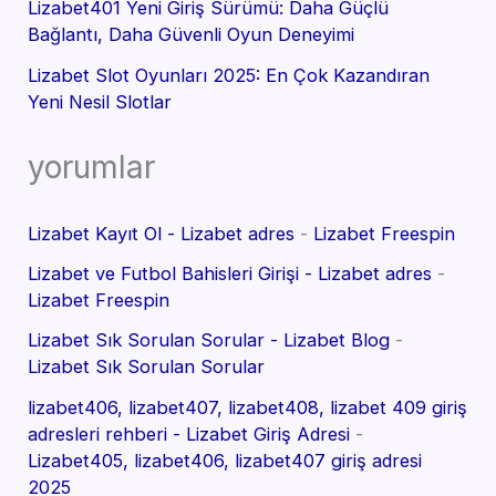
Lizabet401 Yeni Giriş Sürümü: Daha Güçlü
Bağlantı, Daha Güvenli Oyun Deneyimi
Lizabet Slot Oyunları 2025: En Çok Kazandıran
Yeni Nesil Slotlar
yorumlar
Lizabet Kayıt Ol - Lizabet adres
-
Lizabet Freespin
Lizabet ve Futbol Bahisleri Girişi - Lizabet adres
-
Lizabet Freespin
Lizabet Sık Sorulan Sorular - Lizabet Blog
-
Lizabet Sık Sorulan Sorular
lizabet406, lizabet407, lizabet408, lizabet 409 giriş
adresleri rehberi - Lizabet Giriş Adresi
-
Lizabet405, lizabet406, lizabet407 giriş adresi
2025