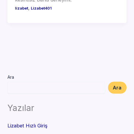
,
lizabet
Lizabet401
Ara
Ara
Yazılar
Lizabet Hızlı Giriş