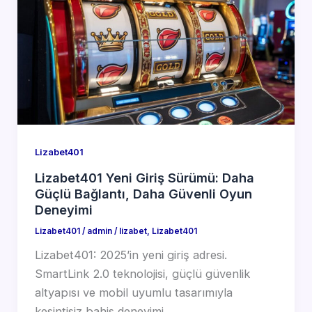
Lizabet401
Lizabet401 Yeni Giriş Sürümü: Daha
Güçlü Bağlantı, Daha Güvenli Oyun
Deneyimi
Lizabet401
/
admin
/
lizabet
,
Lizabet401
Lizabet401: 2025’in yeni giriş adresi.
SmartLink 2.0 teknolojisi, güçlü güvenlik
altyapısı ve mobil uyumlu tasarımıyla
kesintisiz bahis deneyimi.