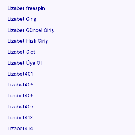
Lizabet freespin
Lizabet Giriş
Lizabet Güncel Giriş
Lizabet Hızlı Giriş
Lizabet Slot
Lizabet Üye Ol
Lizabet401
Lizabet405
Lizabet406
Lizabet407
Lizabet413
Lizabet414