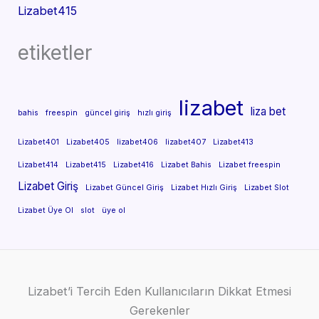
Lizabet415
etiketler
lizabet
liza bet
bahis
freespin
güncel giriş
hızlı giriş
Lizabet401
Lizabet405
lizabet406
lizabet407
Lizabet413
Lizabet414
Lizabet415
Lizabet416
Lizabet Bahis
Lizabet freespin
Lizabet Giriş
Lizabet Güncel Giriş
Lizabet Hızlı Giriş
Lizabet Slot
Lizabet Üye Ol
slot
üye ol
Lizabet’i Tercih Eden Kullanıcıların Dikkat Etmesi
Gerekenler