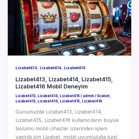
,
,
Lizabet413
Lizabet414
Lizabet415
Lizabet413, Lizabet414, Lizabet415,
Lizabet416 Mobil Deneyim
Lizabet413
,
Lizabet414
,
Lizabet415
/
admin
/
lizabet
,
Lizabet413
,
Lizabet414
,
Lizabet415
,
Lizabet416
Günümüzde Lizabet413, Lizabet414,
Lizabet415, Lizabet416 kullanıcıların büyük
bölümü mobil cihazlar üzerinden işlem
yaptığı için Lizabet, mobil uyumluluğa özel