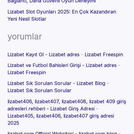
Bağlantı, Daha Güvenli Oyun Deneyimi
Lizabet Slot Oyunları 2025: En Çok Kazandıran
Yeni Nesil Slotlar
yorumlar
Lizabet Kayıt Ol - Lizabet adres
-
Lizabet Freespin
Lizabet ve Futbol Bahisleri Girişi - Lizabet adres
-
Lizabet Freespin
Lizabet Sık Sorulan Sorular - Lizabet Blog
-
Lizabet Sık Sorulan Sorular
lizabet406, lizabet407, lizabet408, lizabet 409 giriş
adresleri rehberi - Lizabet Giriş Adresi
-
Lizabet405, lizabet406, lizabet407 giriş adresi
2025
lizabet.com Official Websitesi - lizabet.com blog
-