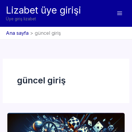
İçeriğe
Lizabet üye girişi
atla
Üye giriş lizabet
Ana sayfa
güncel giriş
güncel giriş