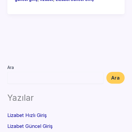
Ara
Ara
Yazılar
Lizabet Hızlı Giriş
Lizabet Güncel Giriş